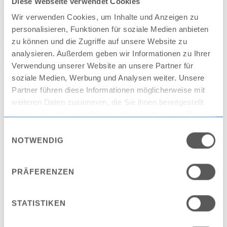
Diese Webseite verwendet Cookies
Wir verwenden Cookies, um Inhalte und Anzeigen zu
personalisieren, Funktionen für soziale Medien anbieten
zu können und die Zugriffe auf unsere Website zu
analysieren. Außerdem geben wir Informationen zu Ihrer
Jahresberichte
Verwendung unserer Website an unsere Partner für
soziale Medien, Werbung und Analysen weiter. Unsere
Partner führen diese Informationen möglicherweise mit
Besuchen
weiteren Daten zusammen, die Sie ihnen bereitgestellt
haben oder die sie im Rahmen Ihrer Nutzung der Dienste
gesammelt haben.
Einwilligungsauswahl
NOTWENDIG
Datenschutz
PRÄFERENZEN
STATISTIKEN
Besuchen