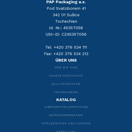
PAP Packaging a.s.
Pod Svatoborem 41
342 01 Sušice
Tschechien
Id. Nr.: 45357056
USt-ID: CZ45357056
Tel: +420 376 534 111
Fax: +420 376 534 213
ÜBER UNS
WER WIR SIND
UNSERE GESCHICHTE
QUALITÄTSSYSTEM
TECHNOLOGIEN
KATALOG
LEBENSMITTELVERPACKUNG
GETRÄNKEPROGRAMM
TAFELGESCHIRR UND CATERING
GREEN LINE