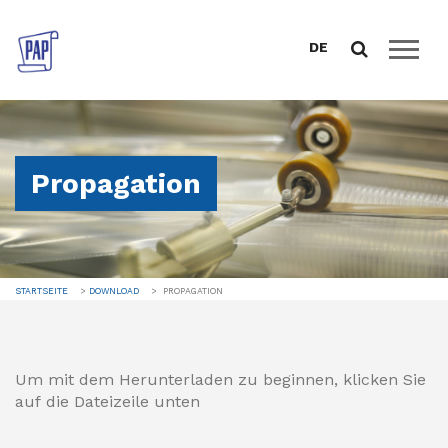
DE
STARTSEITE
ÜBER UNS
Propagation
KATALOG
VERKAUFSUNTERSTÜTZUNG
DOWNLOAD
STARTSEITE
DOWNLOAD
PROPAGATION
GESCHÄFTSBEDINGUNGEN
PROPAGATION
ZERTIFIKATE UND ERKLÄRUNGEN
Um mit dem Herunterladen zu beginnen, klicken Sie
JAHRESBERICHTE
auf die Dateizeile unten
DATENSCHUTZ
NACHRICHTEN