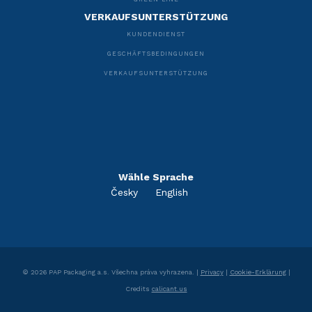
VERKAUFSUNTERSTÜTZUNG
KUNDENDIENST
GESCHÄFTSBEDINGUNGEN
VERKAUFSUNTERSTÜTZUNG
Wähle Sprache
Česky
English
©
2026
PAP Packaging a.s.
Všechna práva vyhrazena. |
Privacy
|
Cookie-Erklärung
|
Credits
calicant.us