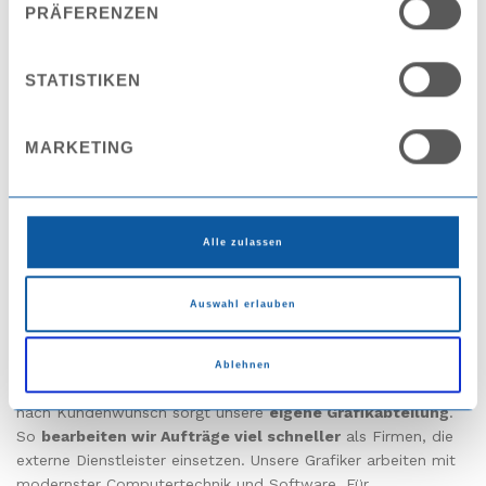
PRÄFERENZEN
STATISTIKEN
MARKETING
Alle zulassen
Drucken
Auswahl erlauben
Den qualitativen, bis zu achtfarbigen Druck realisieren wir mit
Hilfe der
Trockenoffsettechnik
auf Schweizer Maschinen
Ablehnen
der Marke Polytype. Für die Vorbereitung individueller Drucke
nach Kundenwunsch sorgt unsere
eigene Grafikabteilung
.
So
bearbeiten wir Aufträge viel schneller
als Firmen, die
externe Dienstleister einsetzen. Unsere Grafiker arbeiten mit
modernster Computertechnik und Software. Für