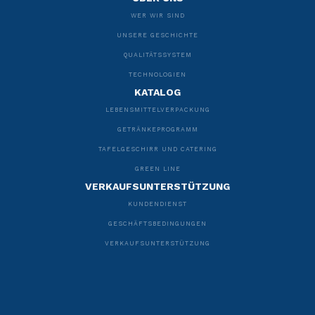
WER WIR SIND
UNSERE GESCHICHTE
QUALITÄTSSYSTEM
TECHNOLOGIEN
KATALOG
LEBENSMITTELVERPACKUNG
GETRÄNKEPROGRAMM
TAFELGESCHIRR UND CATERING
GREEN LINE
VERKAUFSUNTERSTÜTZUNG
KUNDENDIENST
GESCHÄFTSBEDINGUNGEN
VERKAUFSUNTERSTÜTZUNG