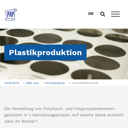
DE
STARTSEITE
ÜBER UNS
Plastikproduktion
WER WIR SIND
KONZEPT 3R
UNSERE GESCHICHTE
UNSERE ZEITLEISTE
STARTSEITE
ÜBER UNS
TECHNOLOGIEN
PLASTIKPRODUKTION
QUALITÄTSSYSTEM
TECHNOLOGIEN
KATALOG
Die Herstellung von Polystyrol- und Polypropylenbechern
geschieht in 3 Herstellungsphasen. Auf welche Weise entsteht
VERKAUFSUNTERSTÜTZUNG
dann Ihr Becher?
DOWNLOAD