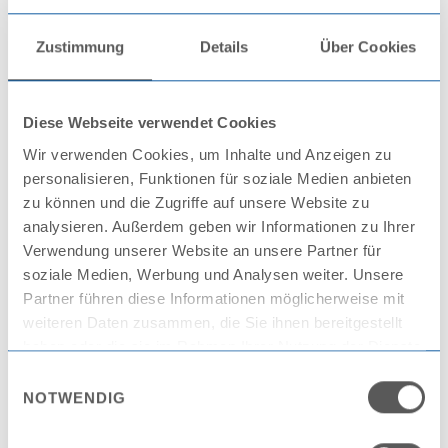
Formen (Thermoformen)
Zustimmung
Details
Über Cookies
In den Formungsmaschinen wir die Folie zu einem
kautschukähnlichen Zustand erhitzt (PS 130–140 °, PP 150–
155 °C) und wird weich. Mit Hilfe von Druckluft, Unterdruck,
Diese Webseite verwendet Cookies
Umformern und einem Formgerät wird die Folie in die
Wir verwenden Cookies, um Inhalte und Anzeigen zu
erforderliche Form gebracht. An den Maschinen ILLIG, TFT
personalisieren, Funktionen für soziale Medien anbieten
und KIEFEL erfolgt das
Formen und Schneiden
in einem
zu können und die Zugriffe auf unsere Website zu
kombinierten Gerät. An den Maschinen AV und AMUT erfolgt
analysieren. Außerdem geben wir Informationen zu Ihrer
das Formen in zwei Schritten. Die fertigen Produkte
stapeln
Verwendung unserer Website an unsere Partner für
wir zu Stangen und verpacken sie in Kartons
.
soziale Medien, Werbung und Analysen weiter. Unsere
Partner führen diese Informationen möglicherweise mit
weiteren Daten zusammen, die Sie ihnen bereitgestellt
haben oder die sie im Rahmen Ihrer Nutzung der Dienste
gesammelt haben.
Einwilligungsauswahl
NOTWENDIG