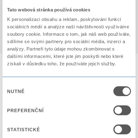
Tato webová stránka používá cookies
K personalizaci obsahu a reklam, poskytování funkcí
Počet kartonů na paletě: 25
sociálních médií a analýze naší návštěvnosti využíváme
soubory cookie. Informace o tom, jak náš web používáte,
sdílíme se svými partnery pro sociální média, inzerci a
analýzy. Partneři tyto údaje mohou zkombinovat s
dalšími informacemi, které jste jim poskytli nebo které
získali v důsledku toho, že používáte jejich služby.
Výběr
NUTNÉ
souhlasu
Požadavek na kontakt
JMÉNO *
PREFERENČNÍ
STATISTICKÉ
SPOLEČNOST