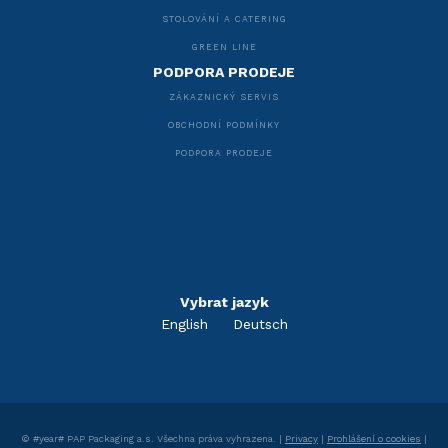
STOLOVÁNÍ A CATERING
GREEN LINE
PODPORA PRODEJE
ZÁKAZNICKÝ SERVIS
OBCHODNÍ PODMÍNKY
PODPORA PRODEJE
Vybrat jazyk
English
Deutsch
©
#year#
PAP Packaging a.s. Všechna práva vyhrazena. |
Privacy
|
Prohlášení o cookies
|