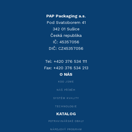
PAP Packaging a.s.
Pod Svatoborem 41
342 01 Sušice
Česká republika
IČ: 45357056
DIČ: CZ45357056
Tel: +420 376 534 111
Fax: +420 376 534 213
O NÁS
KDO JSME
NÁŠ PŘÍBĚH
SYSTÉM KVALITY
TECHNOLOGIE
KATALOG
POTRAVINÁŘSKÉ OBALY
NÁPOJOVÝ PROGRAM