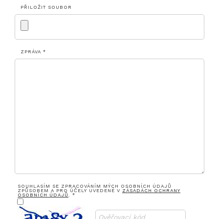
PŘILOŽIT SOUBOR
ZPRÁVA *
SOUHLASÍM SE ZPRACOVÁNÍM MÝCH OSOBNÍCH ÚDAJŮ
ZPŮSOBEM A PRO ÚČELY UVEDENÉ V
ZÁSADÁCH OCHRANY
OSOBNÍCH ÚDAJŮ
. *