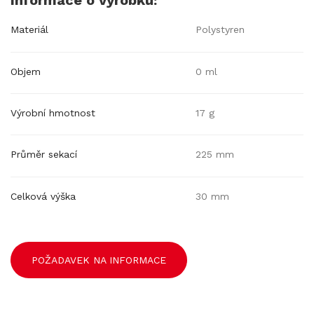
Informace o výrobku:
Materiál
Polystyren
Objem
0 ml
Výrobní hmotnost
17 g
Průměr sekací
225 mm
Celková výška
30 mm
POŽADAVEK NA INFORMACE