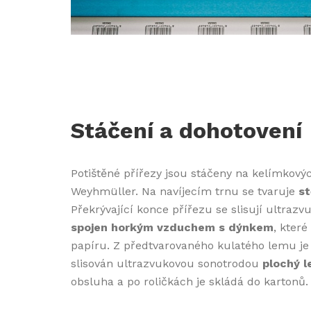
Stáčení a dohotovení
Potištěné přířezy jsou stáčeny na kelímkov
Weyhmüller. Na navíjecím trnu se tvaruje
st
Překrývající konce přířezu se slisují ultraz
spojen horkým vzduchem s dýnkem
, které
papíru. Z předtvarovaného kulatého lemu je 
slisován ultrazvukovou sonotrodou
plochý 
obsluha a po roličkách je skládá do kartonů.