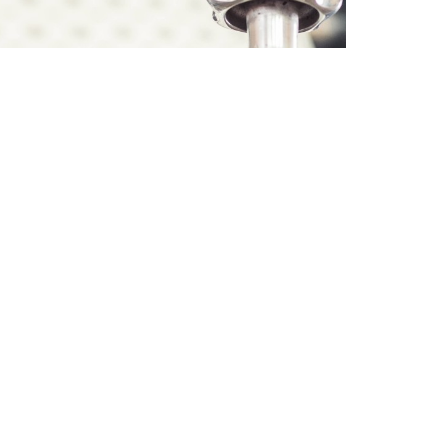
ATALOG
PODPORA PRODEJE
OTRAVINÁŘSKÉ OBALY
ZÁKAZNICKÝ SERVIS