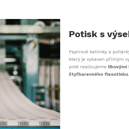
Potisk s výs
Papírové kelímky a pohár
který je vybaven přímým v
poté realizujeme
lihovými
čtyřbarevného flexotisku