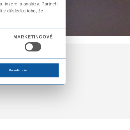
, inzerci a analýzy. Partneři
li v důsledku toho, že
MARKETINGOVÉ
Povolit vše
rábíme ve 2 krocích.