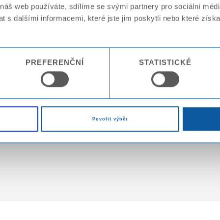
 náš web používáte, sdílíme se svými partnery pro sociální média
 s dalšími informacemi, které jste jim poskytli nebo které získa
PREFERENČNÍ
STATISTICKÉ
Povolit výběr
ě či oboustranně laminovaného polyethylenovou fólií
vy