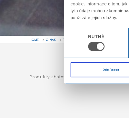
cookie. Informace o tom, jak
tyto údaje mohou zkombinovat
používáte jejich služby.
Výběr
NUTNÉ
souhlasu
HOME
O NÁS
TECHNOLOGIE
PAPÍROVÁ VÝROBA
Odmítnout
Produkty zhotovené
z kartonu jednostrann