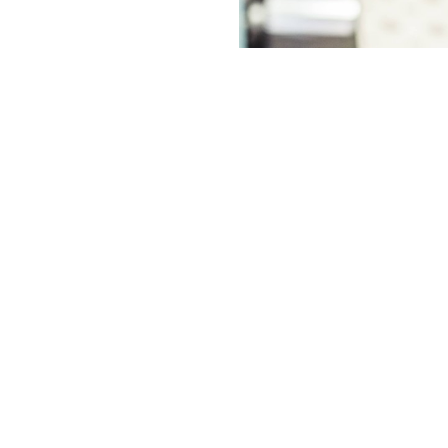
ckaging a.s.
O NÁS
K
atoborem 41
KDO JSME
P
 Sušice