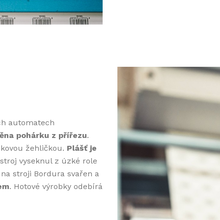
ých automatech
ěna pohárku z přířezu
.
vukovou žehličkou.
Plášť je
 stroj vyseknul z úzké role
na stroji Bordura svařen a
lem
. Hotové výrobky odebírá