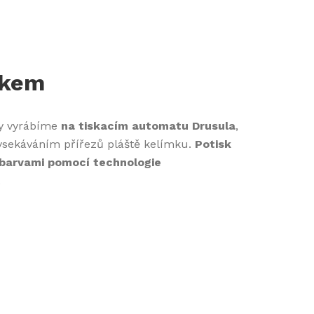
ekem
ky vyrábíme
na tiskacím automatu Drusula
,
ysekáváním přířezů pláště kelímku.
Potisk
 barvami pomocí technologie
.