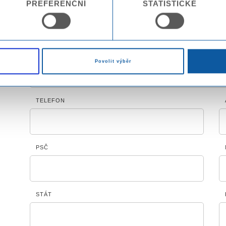
PREFERENČNÍ
STATISTICKÉ
JMÉNO *
PROFIL
Povolit výběr
TELEFON
PSČ
STÁT