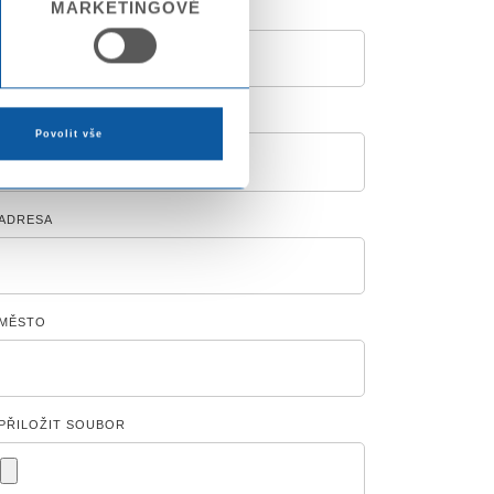
MARKETINGOVÉ
E-MAIL *
Povolit vše
ADRESA
MĚSTO
PŘILOŽIT SOUBOR