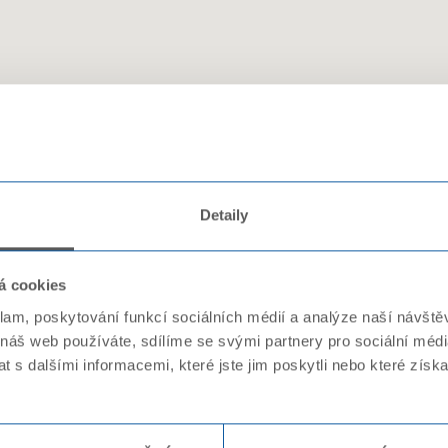
Detaily
á cookies
klam, poskytování funkcí sociálních médií a analýze naší návšt
 náš web používáte, sdílíme se svými partnery pro sociální média
 s dalšími informacemi, které jste jim poskytli nebo které získa
Pro každý požadavek týkající se PAP
následující formulář: