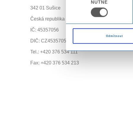
NUTNÉ
souhlasu
342 01 Sušice
Česká republika
IČ: 45357056
Odmítnout
DIČ: CZ45357056
Tel.: +420 376 534 111
Fax: +420 376 534 213