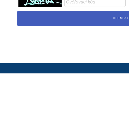
ckaging a.s.
O NÁS
K
atoborem 41
KDO JSME
P
 Sušice
NÁŠ PŘÍBĚH
N
republika
SYSTÉM KVALITY
S
357056