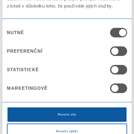
získali v důsledku toho, že používáte jejich služby.
Výběr
NUTNÉ
souhlasu
Kelímek PS KX8095
PREFERENČNÍ
STATISTICKÉ
MARKETINGOVÉ
Povolit vše
Povolit výběr